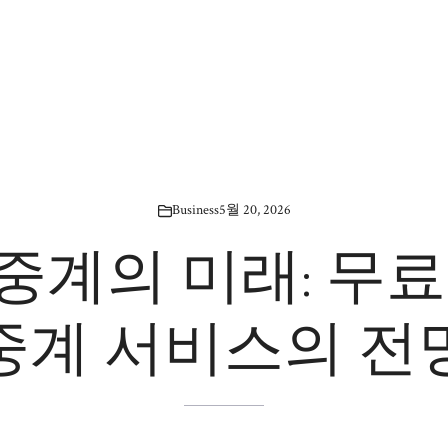
Business
5월 20, 2026
중계의 미래: 무료
중계 서비스의 전