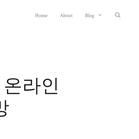
Home
About
Blog
 온라인
망