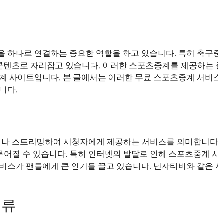
 하나로 연결하는 중요한 역할을 하고 있습니다. 특히 축구중
적인 콘텐츠로 자리잡고 있습니다. 이러한 스포츠중계를 제공하는
중계 사이트입니다. 본 글에서는 이러한 무료 스포츠중계 서비
니다.
나 스트리밍하여 시청자에게 제공하는 서비스를 의미합니다.
이루어질 수 있습니다. 특히 인터넷의 발달로 인해 스포츠중계 
서비스가 팬들에게 큰 인기를 끌고 있습니다. 닌자티비와 같은
분류