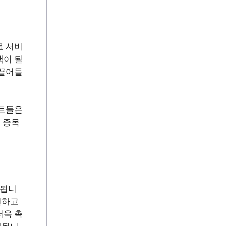
료 서비
택이 될
 끌어들
이트들은
 종목
상됩니
전하고
더욱 촉