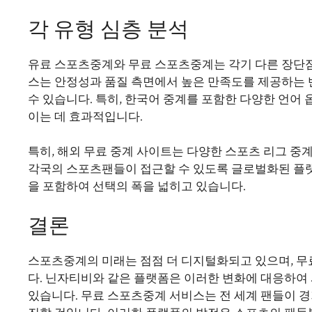
각 유형 심층 분석
유료 스포츠중계와 무료 스포츠중계는 각기 다른 장단점
스는 안정성과 품질 측면에서 높은 만족도를 제공하는 
수 있습니다. 특히, 한국어 중계를 포함한 다양한 언
이는 데 효과적입니다.
특히, 해외 무료 중계 사이트는 다양한 스포츠 리그 
각국의 스포츠팬들이 접근할 수 있도록 글로벌화된 플랫폼
을 포함하여 선택의 폭을 넓히고 있습니다.
결론
스포츠중계의 미래는 점점 더 디지털화되고 있으며, 
다. 닌자티비와 같은 플랫폼은 이러한 변화에 대응하여
있습니다. 무료 스포츠중계 서비스는 전 세계 팬들이 