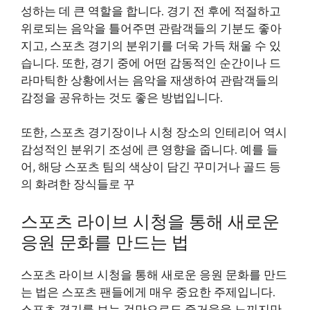
성하는 데 큰 역할을 합니다. 경기 전 후에 적절하고
위로되는 음악을 틀어주면 관람객들의 기분도 좋아
지고, 스포츠 경기의 분위기를 더욱 가득 채울 수 있
습니다. 또한, 경기 중에 어떤 감동적인 순간이나 드
라마틱한 상황에서는 음악을 재생하여 관람객들의
감정을 공유하는 것도 좋은 방법입니다.
또한, 스포츠 경기장이나 시청 장소의 인테리어 역시
감성적인 분위기 조성에 큰 영향을 줍니다. 예를 들
어, 해당 스포츠 팀의 색상이 담긴 꾸미거나 골드 등
의 화려한 장식들로 꾸
스포츠 라이브 시청을 통해 새로운
응원 문화를 만드는 법
스포츠 라이브 시청을 통해 새로운 응원 문화를 만드
는 법은 스포츠 팬들에게 매우 중요한 주제입니다.
스포츠 경기를 보는 것만으로도 즐거움을 느끼지만,