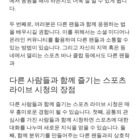
에서 응원을 해야 하는지도 더욱 잘 알 수 있게 됩니
다.
두 번째로, 여러분은 다른 팬들과 함께 응원하는 법
을 배우시길 권합니다. 이를 위해서는 소셜 미디어나
온라인 커뮤니티를 활용하여 다른 팬들과 소통할 수
있는 방법이 있습니다. 그리고 자신의 지역 혹은 동
네에서 열리는 스포츠 바나 클럽 등에서도 다른 팬들
과
다른 사람들과 함께 즐기는 스포츠
라이브 시청의 장점
다른 사람들과 함께 즐기는 스포츠 라이브 시청은 매
우 흥미로운 경험이 될 수 있습니다. 첫째, 공통의 관
심사를 가진 사람들과 함께 시청하면 스포츠에 대한
대화를 나누며 새로운 지식을 얻을 수 있습니다. 둘
째, 함께 분위기를 만들어주는 다른 팬들과의 상호작