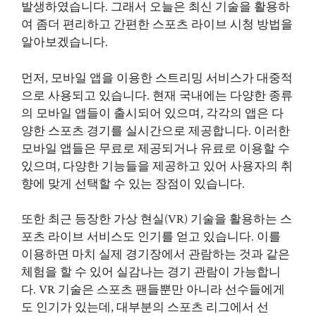
발생하였습니다. 그래서 오늘은 최신 기술을 활용하
여 좀더 편리하고 간편한 스포츠 라이브 시청 방법을
알아보겠습니다.
먼저, 모바일 앱을 이용한 스트리밍 서비스가 대중적
으로 사용되고 있습니다. 현재 국내에는 다양한 종류
의 모바일 앱들이 출시되어 있으며, 각각의 앱은 다
양한 스포츠 경기를 실시간으로 제공합니다. 이러한
모바일 앱들은 무료로 제공되거나 유료로 이용할 수
있으며, 다양한 기능들을 제공하고 있어 사용자의 취
향에 맞게 선택할 수 있는 장점이 있습니다.
또한 최근 등장한 가상 현실(VR) 기술을 활용하는 스
포츠 라이브 서비스도 인기를 얻고 있습니다. 이를
이용하면 마치 실제 경기장에서 관람하는 것과 같은
체험을 할 수 있어 실감나는 경기 관람이 가능합니
다. VR 기술은 스포츠 팬들뿐만 아니라 선수들에게
도 인기가 있는데, 대부분의 스포츠 리그에서 선