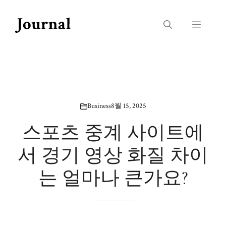
Skip
to
Menu
content
Business
8월 15, 2025
스포츠 중계 사이트에
서 경기 영상 화질 차이
는 얼마나 큰가요?