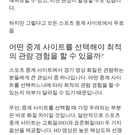
깨져보일 수 있고, 지연 현상이 발생할 수도 있습니
다.
하지만 그렇다고 모든 스포츠 중계 사이트에서 무료
옵
어떤 중계 사이트를 선택해야 최적
의 관람 경험을 할 수 있을까?
스포츠 중계 사이트에서 경기 영상 화질은 관람하는
분들에게 큰 관심사 중 하나입니다. 어떤 중계 사이
트를 선택하느냐에 따라 최적의 관람 경험을 할 수
있는지 여부가 달라질 수 있기 때문입니다.
우선, 중계 사이트를 선택할 때 가장 우려되는 부분
은 바로 화질 차이일 것입니다. 일반적으로 스포츠
중계 사이트는 고화질(HD)과 표준화질(SD) 두 가지
옵션을 제공합니다. HD 영상은 높은 해상도와 선명