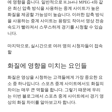
에 영향을 줍니다. 일반적으로 H.264나 MPEG-4와 같
은 최신 압축 방식을 사용하는 중계 사이트가 높은
화질을 제공할 가능성이 높습니다. 이러한 압축 방식
을 사용하는 중계 사이트는 용량도 작아서 영상 전송
속도가 빨라져서 스무스하게 경기를 시청할 수 있습
니다.
마지막으로, 실시간으로 여러 명의 시청자들이 접속
할
화질에 영향을 미치는 요인들
화질은 영상을 시청하는 고객들에게 가장 중요한 요
소 중 하나입니다. 스포츠 중계 사이트에서도 화질의
차이는 매우 큰 역할을 합니다. 그렇기 때문에 우리
는 이번 블로그에서 스포츠 중계 사이트에서 경기 영
상의 화질 차이를 알아보고자 합니다.