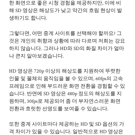
한 화면으로 좋은 시청 경험을 제공하지만, 이에 비
해 SD 영상은 해상도가 낮고 약간의 흐림 현상이 발
생하기도 합니다.
그렇다면, 어떤 중계 사이트를 선택해야 할까요? 그
것은 개인의 취향과 상황에 따라 다르며 저희는 강요
하지 않습니다. 그러나 HD와 SD의 화질 차이가 얼마
나 큰지 알아보겠습니다.
HD 영상은 720p 이상의 해상도를 지원하여 뚜렷한
인물 및 물체의 움직임을 볼 수 있으며, 60fps의 고속
프레임으로 인해 부드러운 화면 전환을 경험할 수 있
습니다. 반면에 SD 영상은 480p 정도의 해상도를 지
원하며, 30fps로 제공되어 좀 더 부자연스러운 화면
전환과 흐릿한 선명도를 보여줄 수 있습니다.
또한 중계 사이트마다 제공하는 HD 및 SD 옵션의 가
격 차이가 있을 수 있습니다. 일반적으로 HD 영상은