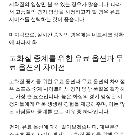
저화질의 영상만 볼 수 있는 경우가 많습니다. 따라
서 고품질의 경기 영상을 시청하고자 할 경우 유료
서비스를 선택하는 것이 좋습니다.
마지막으로, 실시간 중계인 경우에는 네트워크 상황
에 따라서 화
고화질 중계를 위한 유료 옵션과 무
료 옵션의 차이점
고화질 중계를 위한 유료 옵션과 무료 옵션의 차이점
은 스포츠 중계 사이트에서 경기 영상 품질을 결정하
는 가장 큰 요소입니다. 높은 화질의 경기 영상은 시
청자들에게 더욱 생생한 경험을 제공해주며, 이는 많
은 사람들이 중계를 보는 이유 중 하나입니다.
먼저, 유료 옵션에 대해 알아보겠습니다. 대부분의
스포츠 중계 사이트에서는 고화질 중계를 위해 유료