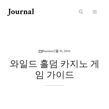
Skip
to
Menu
content
Business
2월 10, 2026
와일드 홀덤 카지노 게
임 가이드