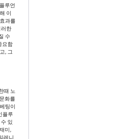
인플루언
해 이
 효과를
이러한
질 수
중요함
, 그
한때 노
 문화를
 베팅이
인플루
수 있
재미,
 밀레니