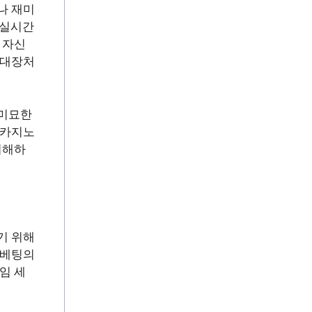
나 재미
 실시간
 자신
초대장처
 미묘한
 카지노
이해하
기 위해
 베팅의
임 세