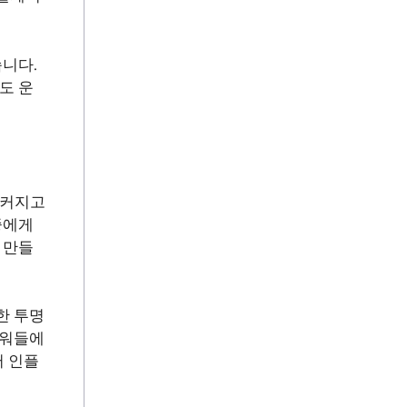
니다.
도 운
 커지고
중에게
 만들
한 투명
로워들에
써 인플