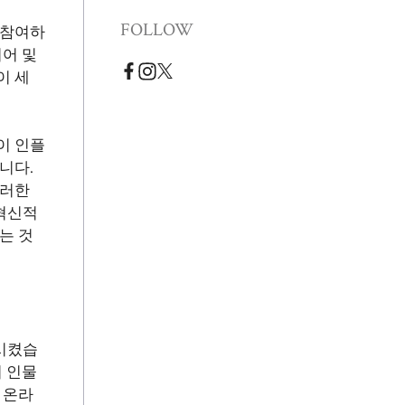
FOLLOW
 참여하
어 및
이 세
이 인플
니다.
이러한
혁신적
는 것
시켰습
 인물
 온라