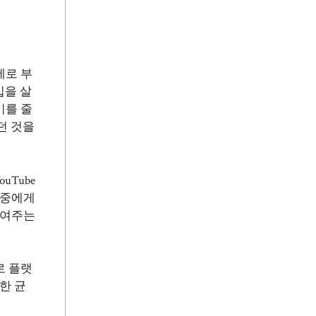
제로 부
십을 살
미를 줄
던 것을
Tube
청중에게
보여주는
로 플랫
한 균