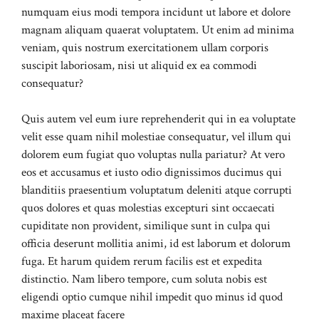
numquam eius modi tempora incidunt ut labore et dolore
magnam aliquam quaerat voluptatem. Ut enim ad minima
veniam, quis nostrum exercitationem ullam corporis
suscipit laboriosam, nisi ut aliquid ex ea commodi
consequatur?
Quis autem vel eum iure reprehenderit qui in ea voluptate
velit esse quam nihil molestiae consequatur, vel illum qui
dolorem eum fugiat quo voluptas nulla pariatur? At vero
eos et accusamus et iusto odio dignissimos ducimus qui
blanditiis praesentium voluptatum deleniti atque corrupti
quos dolores et quas molestias excepturi sint occaecati
cupiditate non provident, similique sunt in culpa qui
officia deserunt mollitia animi, id est laborum et dolorum
fuga. Et harum quidem rerum facilis est et expedita
distinctio. Nam libero tempore, cum soluta nobis est
eligendi optio cumque nihil impedit quo minus id quod
maxime placeat facere